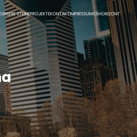
E
UNSERE STEINE
PROJEKTE
KONTAKT
IMPRESSUM
C5
HORIZONT
ma