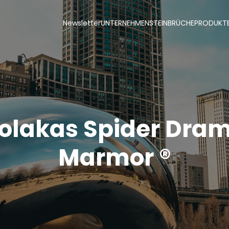
Newsletter
UNTERNEHMEN
STEINBRÜCHE
PRODUKT
olakas Spider Dra
Marmor ®