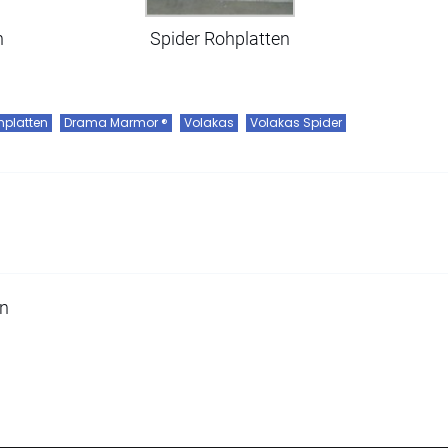
n
Spider Rohplatten
hplatten
Drama Marmor ®
Volakas
Volakas Spider
en