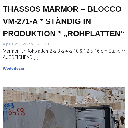
THASSOS MARMOR – BLOCCO
VM-271-A * STÄNDIG IN
PRODUKTION * „ROHPLATTEN“
|
April 29, 2025
21:19
Marmor für Rohplatten 2 & 3 & 4 & 10 & 12 & 16 cm Stark. **
AUSREICHEND […]
Weiterlesen