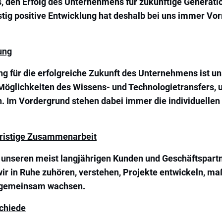
es, den Erfolg des Unternehmens für zukünftige Generati
tig positive Entwicklung hat deshalb bei uns immer Vorr
ung
g für die erfolgreiche Zukunft des Unternehmens ist u
Möglichkeiten des Wissens- und Technologietransfers, 
n. Im Vordergrund stehen dabei immer die individuelle
fristige Zusammenarbeit
 unseren meist langjährigen Kunden und Geschäftspartn
wir in Ruhe zuhören, verstehen, Projekte entwickeln, m
 gemeinsam wachsen.
schiede