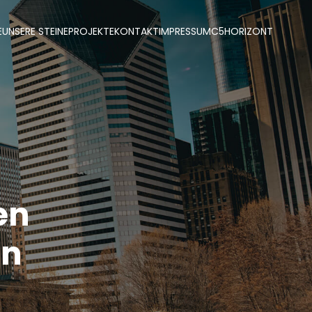
E
UNSERE STEINE
PROJEKTE
KONTAKT
IMPRESSUM
C5
HORIZONT
en
en