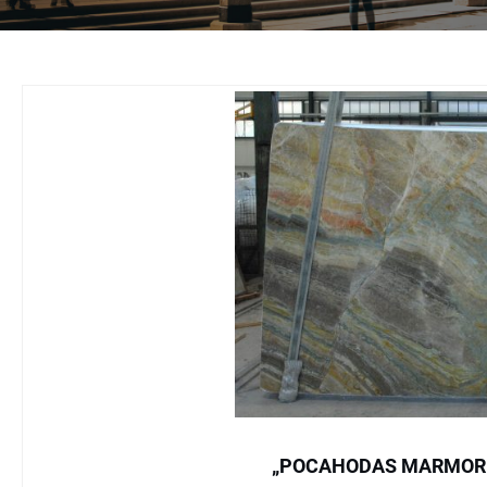
„POCAHODAS MARMOR“