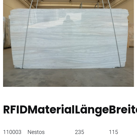
RFID
Material
Länge
Breit
110003
Nestos
235
115