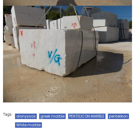
Tags:
dionyssos
greek marble
PENTELICON MARBLE
pentelikon
White marble