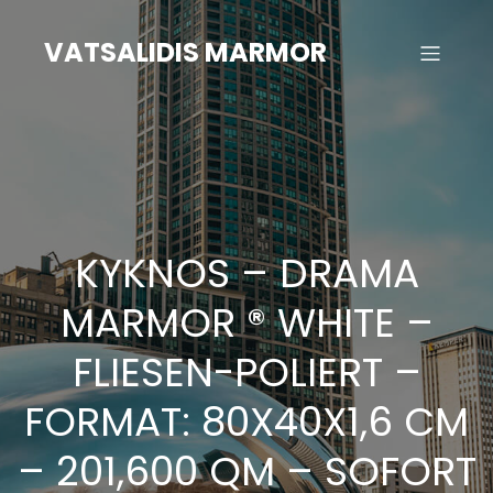
Zum
Inhalt
VATSALIDIS MARMOR
springen
KYKNOS – DRAMA
MARMOR ® WHITE –
FLIESEN-POLIERT –
FORMAT: 80X40X1,6 CM
– 201,600 QM – SOFORT