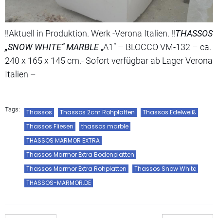
!!Aktuell in Produktion. Werk -Verona Italien. !!
THASSOS
„SNOW WHITE“ MARBLE
„A1“ – BLOCCO VM-132 – ca.
240 x 165 x 145 cm.- Sofort verfügbar ab Lager Verona
Italien –
Tags:
Thassos
Thassos 2cm Rohplatten
Thassos Edelweiß
Thassos Fliesen
thassos marble
THASSOS MARMOR EXTRA
Thassos Marmor Extra Bodenplatten
Thassos Marmor Extra Rohplatten
Thassos Snow White
THASSOS-MARMOR.DE