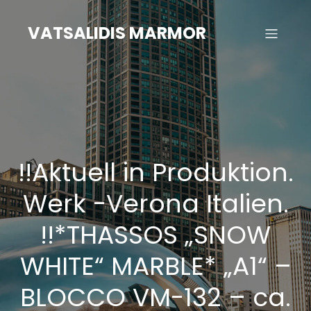
Zum
Inhalt
VATSALIDIS MARMOR
springen
!!Aktuell in Produktion.
Werk -Verona Italien.
!!*THASSOS „SNOW
WHITE“ MARBLE* „A1“ –
BLOCCO VM-132 – ca.