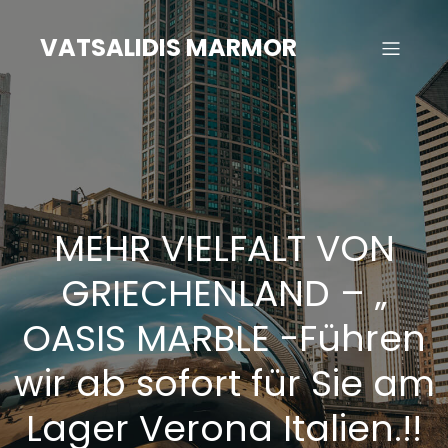
Zum
Inhalt
VATSALIDIS MARMOR
springen
MEHR VIELFALT VON
GRIECHENLAND – „
OASIS MARBLE -Führen
wir ab sofort für Sie am
Lager Verona Italien.!!