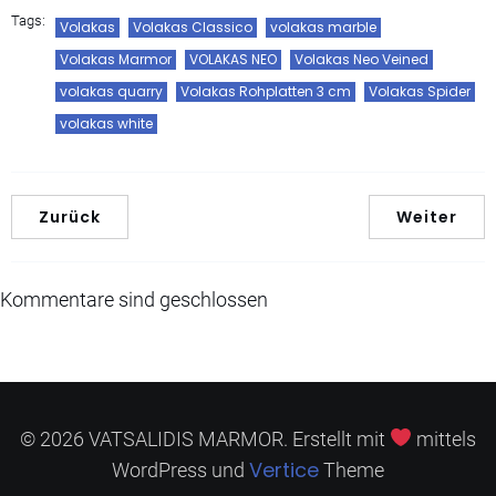
Tags:
Volakas
Volakas Classico
volakas marble
Volakas Marmor
VOLAKAS NEO
Volakas Neo Veined
volakas quarry
Volakas Rohplatten 3 cm
Volakas Spider
volakas white
Zurück
Weiter
Kommentare sind geschlossen
© 2026 VATSALIDIS MARMOR. Erstellt mit
mittels
Vertice
WordPress und
Theme