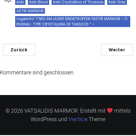
Tags:
Astir
Astir Block
Astir Crystallina of Thassos
Astir Grey
ASTIR MARMOR
Lagerinfo“ !! NEU AM LAGER EINGETROFFEN !!ASTIR MARMOR – O
RIGINAL- TYPE CRYSTALLINA OF THASSOS “ –
Zurück
Weiter
Kommentare sind geschlossen
© 2026 VATSALIDIS MARMOR. Erstellt mit
mittels
Vertice
WordPress und
Theme