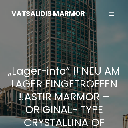
Zum
Inhalt
VATSALIDIS MARMOR
springen
„Lager-info“ !! NEU AM
LAGER EINGETROFFEN
!!ASTIR MARMOR –
ORIGINAL- TYPE
CRYSTALLINA OF