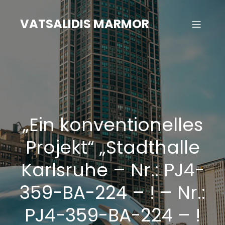
Zum
Inhalt
VATSALIDIS MARMOR
springen
„Ein konventionelles
Projekt“ „Stadthalle
Karlsruhe – Nr.: PJ4-
359-BA-224 – ! – Nr.:
PJ4-359-BA-224 – !