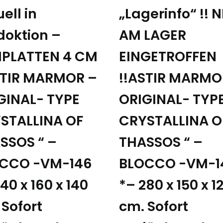
ell in
„Lagerinfo“ !! 
doktion –
AM LAGER
PLATTEN 4 CM
EINGETROFFEN
STIR MARMOR –
!!ASTIR MARMO
GINAL- TYPE
ORIGINAL- TYP
STALLINA OF
CRYSTALLINA O
SSOS “ –
THASSOS “ –
CCO -VM-146
BLOCCO -VM-1
40 x 160 x 140
*– 280 x 150 x 1
 Sofort
cm. Sofort