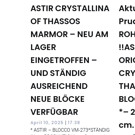
ASTIR CRYSTALLINA
Aktu
OF THASSOS
Pru
MARMOR – NEU AM
ROH
LAGER
!!A
EINGETROFFEN –
ORI
UND STÄNDIG
CRY
AUSREICHEND
THA
NEUE BLÖCKE
BLO
VERFÜGBAR
*– 2
|
cm.
April 10, 2025
17:38
* ASTIR – BLOCCO VM-273*STÄNDIG