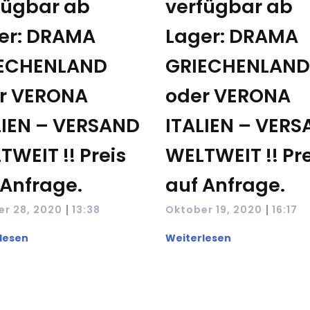
fügbar ab
verfügbar ab
er: DRAMA
Lager: DRAMA
ECHENLAND
GRIECHENLAND
r VERONA
oder VERONA
LIEN – VERSAND
ITALIEN – VER
TWEIT !! Preis
WELTWEIT !! Pre
 Anfrage.
auf Anfrage.
|
|
r 28, 2020
13:38
Oktober 19, 2020
16:17
lesen
Weiterlesen