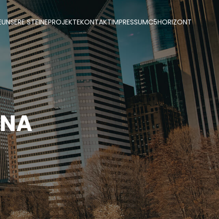
E
UNSERE STEINE
PROJEKTE
KONTAKT
IMPRESSUM
C5
HORIZONT
INA