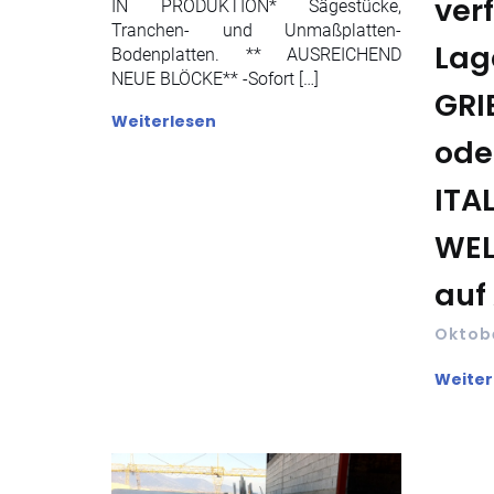
ver
IN PRODUKTION* Sägestücke,
Tranchen- und Unmaßplatten-
Lag
Bodenplatten. ** AUSREICHEND
NEUE BLÖCKE** -Sofort […]
GRI
Weiterlesen
ode
ITA
WEL
auf
Oktobe
Weiter