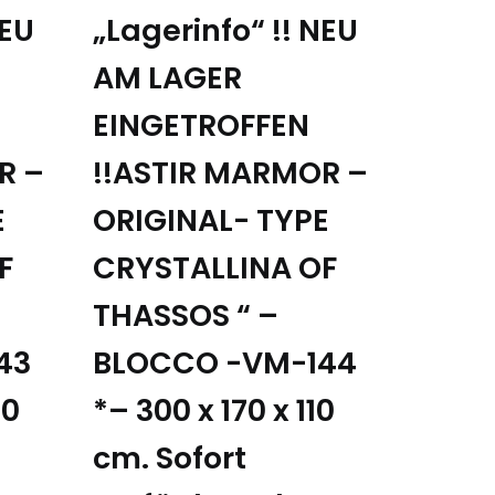
NEU
„Lagerinfo“ !! NEU
AM LAGER
EINGETROFFEN
R –
!!ASTIR MARMOR –
E
ORIGINAL- TYPE
F
CRYSTALLINA OF
THASSOS “ –
43
BLOCCO -VM-144
20
*– 300 x 170 x 110
cm. Sofort