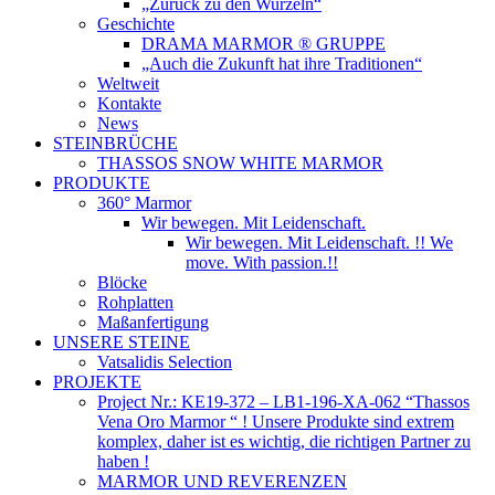
„Zurück zu den Wurzeln“
Geschichte
DRAMA MARMOR ® GRUPPE
„Auch die Zukunft hat ihre Traditionen“
Weltweit
Kontakte
News
STEINBRÜCHE
THASSOS SNOW WHITE MARMOR
PRODUKTE
360° Marmor
Wir bewegen. Mit Leidenschaft.
Wir bewegen. Mit Leidenschaft. !! We
move. With passion.!!
Blöcke
Rohplatten
Maßanfertigung
UNSERE STEINE
Vatsalidis Selection
PROJEKTE
Project Nr.: KE19-372 – LB1-196-XA-062 “Thassos
Vena Oro Marmor “ ! Unsere Produkte sind extrem
komplex, daher ist es wichtig, die richtigen Partner zu
haben !
MARMOR UND REVERENZEN