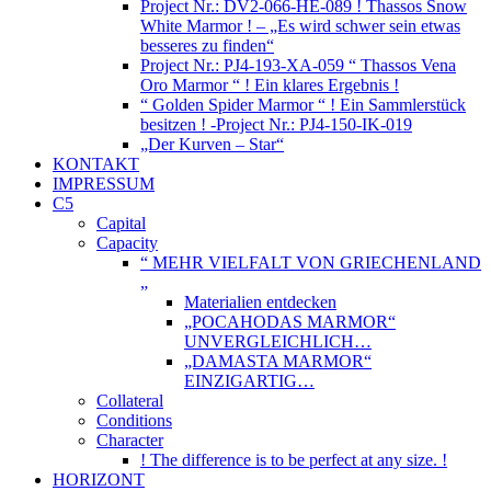
Project Nr.: DV2-066-HE-089 ! Thassos Snow
White Marmor ! – „Es wird schwer sein etwas
besseres zu finden“
Project Nr.: PJ4-193-XA-059 “ Thassos Vena
Oro Marmor “ ! Ein klares Ergebnis !
“ Golden Spider Marmor “ ! Ein Sammlerstück
besitzen ! -Project Nr.: PJ4-150-IK-019
„Der Kurven – Star“
KONTAKT
IMPRESSUM
C5
Capital
Capacity
“ MEHR VIELFALT VON GRIECHENLAND
„
Materialien entdecken
„POCAHODAS MARMOR“
UNVERGLEICHLICH…
„DAMASTA MARMOR“
EINZIGARTIG…
Collateral
Conditions
Character
! The difference is to be perfect at any size. !
HORIZONT