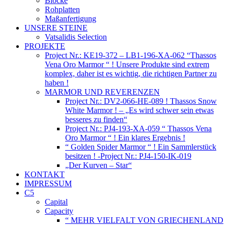
Blöcke
Rohplatten
Maßanfertigung
UNSERE STEINE
Vatsalidis Selection
PROJEKTE
Project Nr.: KE19-372 – LB1-196-XA-062 “Thassos
Vena Oro Marmor “ ! Unsere Produkte sind extrem
komplex, daher ist es wichtig, die richtigen Partner zu
haben !
MARMOR UND REVERENZEN
Project Nr.: DV2-066-HE-089 ! Thassos Snow
White Marmor ! – „Es wird schwer sein etwas
besseres zu finden“
Project Nr.: PJ4-193-XA-059 “ Thassos Vena
Oro Marmor “ ! Ein klares Ergebnis !
“ Golden Spider Marmor “ ! Ein Sammlerstück
besitzen ! -Project Nr.: PJ4-150-IK-019
„Der Kurven – Star“
KONTAKT
IMPRESSUM
C5
Capital
Capacity
“ MEHR VIELFALT VON GRIECHENLAND