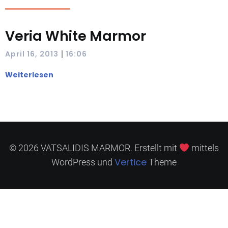
Veria White Marmor
|
April 16, 2013
16:06
Weiterlesen
© 2026 VATSALIDIS MARMOR. Erstellt mit
mittels
Vertice
WordPress und
Theme