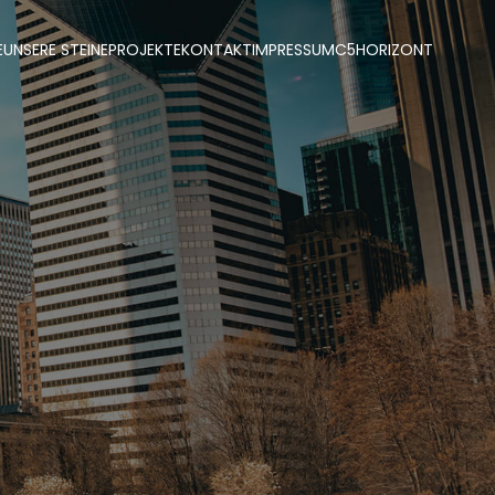
E
UNSERE STEINE
PROJEKTE
KONTAKT
IMPRESSUM
C5
HORIZONT