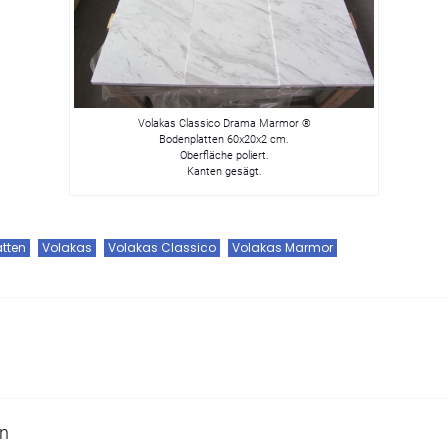
Volakas Classico Drama Marmor ®
Bodenplatten 60x20x2 cm.
Oberfläche poliert.
Kanten gesägt.
tten
Volakas
Volakas Classico
Volakas Marmor
en