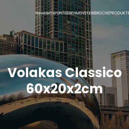
Newsletter
UNTERNEHMEN
STEINBRÜCHE
PRODUKT
Volakas Classico
60x20x2cm