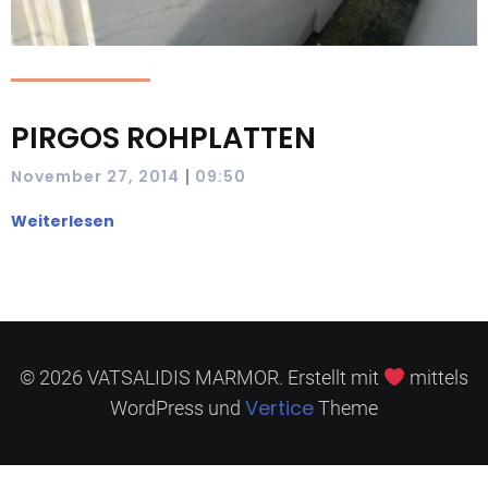
PIRGOS ROHPLATTEN
|
November 27, 2014
09:50
Weiterlesen
© 2026 VATSALIDIS MARMOR. Erstellt mit
mittels
Vertice
WordPress und
Theme