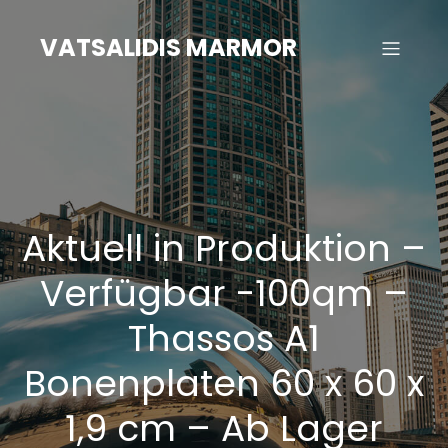
Zum
Inhalt
VATSALIDIS MARMOR
springen
Aktuell in Produktion –
Verfügbar -100qm –
Thassos A1
Bonenplaten 60 x 60 x
1,9 cm – Ab Lager