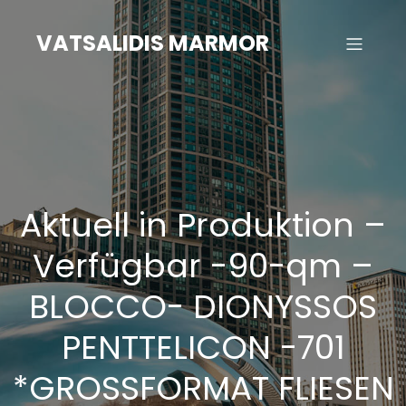
Zum
Inhalt
VATSALIDIS MARMOR
springen
Aktuell in Produktion –
Verfügbar -90-qm –
BLOCCO- DIONYSSOS
PENTTELICON -701
*GROSSFORMAT FLIESEN