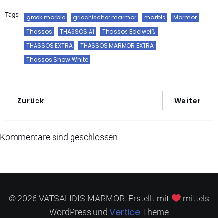
Tags:
greek marble
griechischer marmor
marble
Marmor
Thassos
THASSOS A1
Thassos Edelweiß
THASSOS EXTRA
THASSOS MARMOR EXTRA
Thassos Snow White
Zurück
Weiter
Kommentare sind geschlossen
© 2026 VATSALIDIS MARMOR. Erstellt mit
mittels
Vertice
WordPress und
Theme