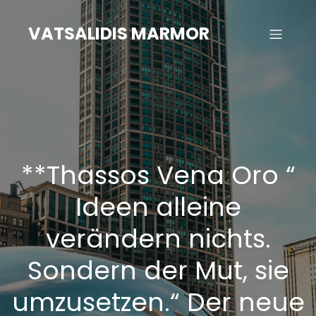
Zum
Inhalt
VATSALIDIS MARMOR
springen
**Thassos Vena Oro “
Ideen alleine
verändern nichts.
Sondern der Mut, sie
umzusetzen.“ Der neue