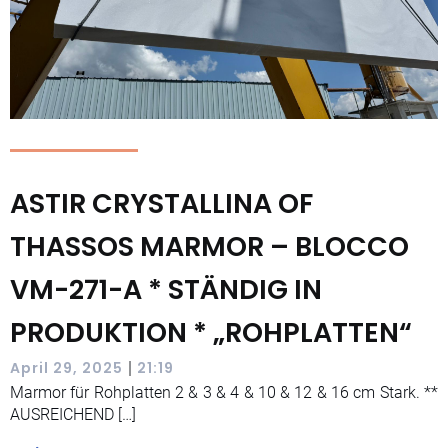
ASTIR CRYSTALLINA OF
THASSOS MARMOR – BLOCCO
VM-271-A * STÄNDIG IN
PRODUKTION * „ROHPLATTEN“
|
April 29, 2025
21:19
Marmor für Rohplatten 2 & 3 & 4 & 10 & 12 & 16 cm Stark. **
AUSREICHEND […]