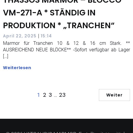
VM-271-A * STÄNDIG IN
PRODUKTION * „TRANCHEN“
|
April 22, 2025
15:14
Marmor für Tranchen 10 & 12 & 16 cm Stark. **
AUSREICHEND NEUE BLÖCKE** -Sofort verfügbar ab Lager
[…]
Weiterlesen
2
3
23
1
…
Weiter