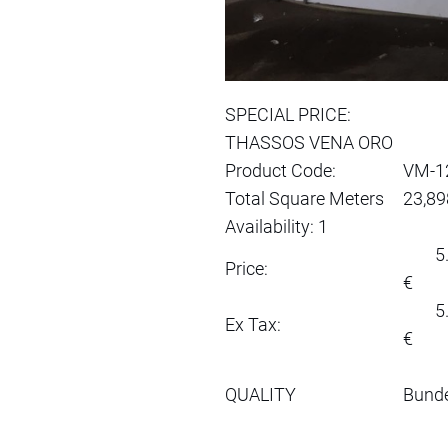
SPECIAL PRICE:
THASSOS VENA ORO
Product Code:
VM-1
Total Square Meters
23,89
Availability: 1
5.5
Price:
€
5.5
Ex Tax:
€
QUALITY
Bunde