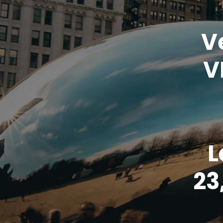
V
V
L
23