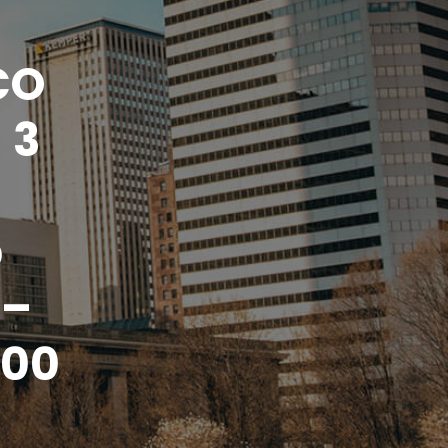
CO
 3
-
b
 –
,00