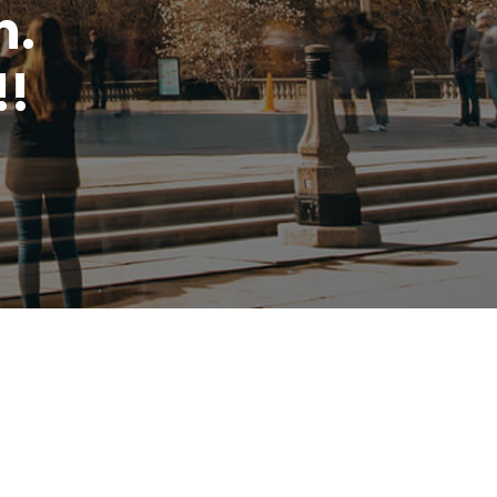
n.
!!