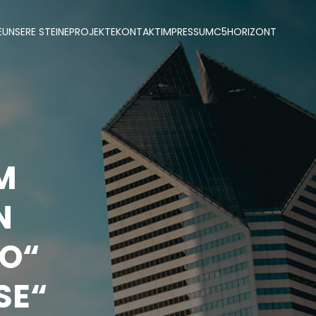
E
UNSERE STEINE
PROJEKTE
KONTAKT
IMPRESSUM
C5
HORIZONT
AM
N
RO“
SE“