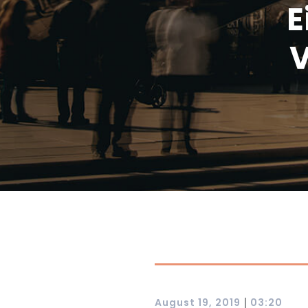
E
V
|
August 19, 2019
03:20