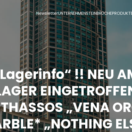
Newsletter
UNTERNEHMEN
STEINBRÜCHE
PRODUKT
Lagerinfo“ !! NEU 
LAGER EINGETROFFE
*THASSOS „VENA O
RBLE* „NOTHING EL