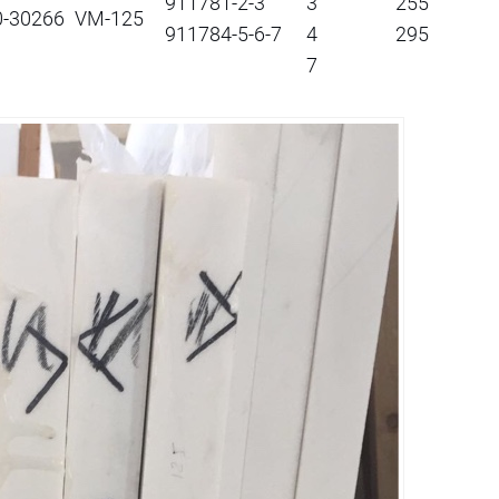
911781-2-3
3
255
0-30266
VM-125
911784-5-6-7
4
295
7