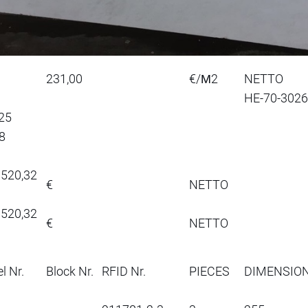
231,00
€/Μ2
NETTO
HE-70-302
25
8
20,32
€
NETTO
20,32
€
NETTO
l Nr.
Block Nr.
RFID Nr.
PIECES
DIMENSIO