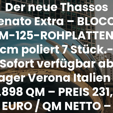
Der neue Thassos
enato Extra – BLOC
M-125-ROHPLATTEN
cm poliert 7 Stück.
Sofort verfügbar a
ager Verona Italien
,898 QM – PREIS 231
EURO / QM NETTO –