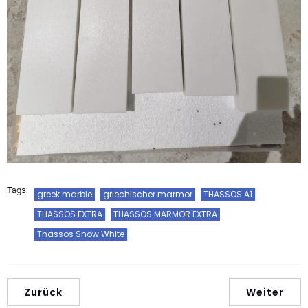
Tags:
greek marble
griechischer marmor
THASSOS A1
THASSOS EXTRA
THASSOS MARMOR EXTRA
Thassos Snow White
Zurück
Weiter