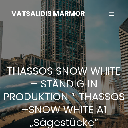
Zum
Inhalt
VATSALIDIS MARMOR
springen
THASSOS SNOW WHITE
– STÄNDIG IN
PRODUKTION * THASSOS
–SNOW WHITE A1
„Sägestücke“