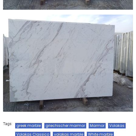
Tags:
greek marble
griechischer marmor
Marmor
Volakas
Volakas Classico
volakas marble
White marble