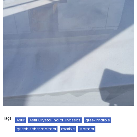
Tags:
Astir
Astir Crystallina of Thassos
greek marble
griechischer marmor
marble
Marmor