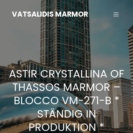
Zum
Inhalt
VATSALIDIS MARMOR
springen
ASTIR CRYSTALLINA OF
THASSOS MARMOR –
BLOCCO VM-271-B *
STÄNDIG IN
PRODUKTION *