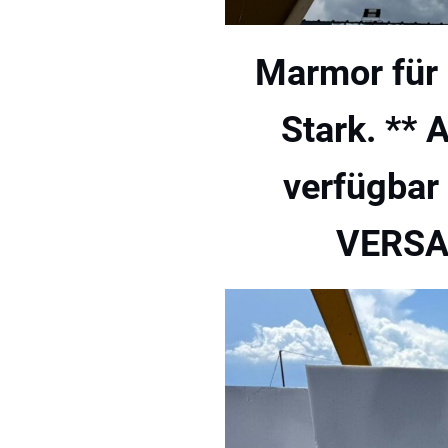
Marmor für 
Stark. **
verfügba
VERSAN