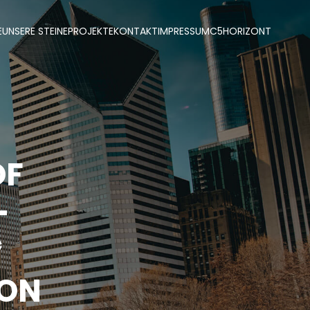
E
UNSERE STEINE
PROJEKTE
KONTAKT
IMPRESSUM
C5
HORIZONT
OF
–
*
ION