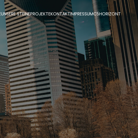
E
UNSERE STEINE
PROJEKTE
KONTAKT
IMPRESSUM
C5
HORIZONT