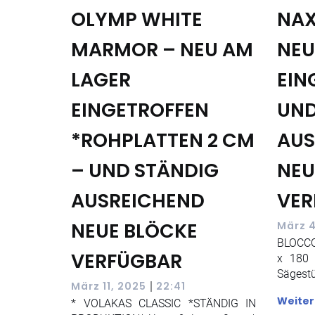
OLYMP WHITE
NAX
MARMOR – NEU AM
NEU
LAGER
EIN
EINGETROFFEN
UND
*ROHPLATTEN 2 CM
AUS
– UND STÄNDIG
NEU
AUSREICHEND
VER
NEUE BLÖCKE
März 4
BLOCCO
VERFÜGBAR
x 180
Sägestü
|
März 11, 2025
22:41
Weiter
* VOLAKAS CLASSIC *STÄNDIG IN