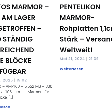
OS MARMOR –
PENTELIKON
 AM LAGER
MARMOR-
GETROFFEN –
Rohplatten 1,1
 STÄNDIG
Stärk – Versan
REICHEND
Weltweit!
E BLÖCKE
|
Mai 21, 2024
21:39
Weiterlesen
FÜGBAR
|
, 2025
15:02
 – VM-160 – 5,562 M3 – 300
 x 103 cm – Marmor für :
cke, […]
lesen