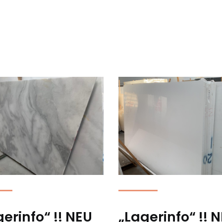
erinfo“ !! NEU
„Lagerinfo“ !! 