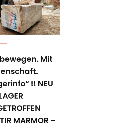
 bewegen. Mit
denschaft.
erinfo“ !! NEU
LAGER
GETROFFEN
STIR MARMOR –