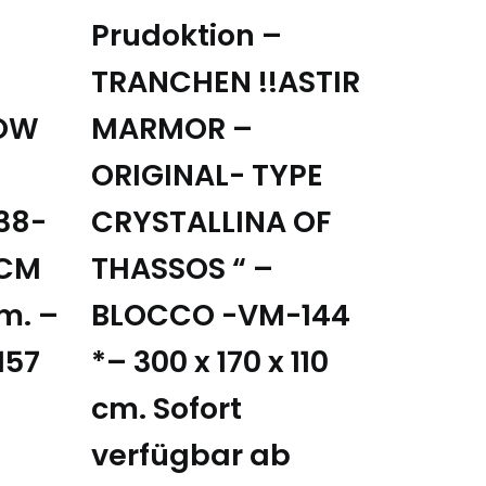
Prudoktion –
TRANCHEN !!ASTIR
NOW
MARMOR –
ORIGINAL- TYPE
38-
CRYSTALLINA OF
 CM
THASSOS “ –
m. –
BLOCCO -VM-144
 157
*– 300 x 170 x 110
cm. Sofort
verfügbar ab