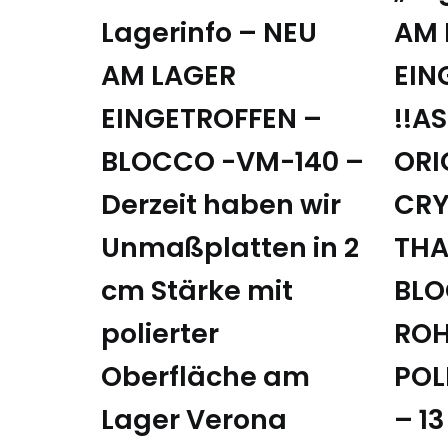
Lagerinfo – NEU
AM 
AM LAGER
EIN
EINGETROFFEN –
!!A
BLOCCO -VM-140 –
ORI
Derzeit haben wir
CRY
Unmaßplatten in 2
THA
cm Stärke mit
BLO
polierter
ROH
Oberfläche am
POL
Lager Verona
– 13