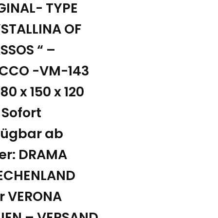
GINAL- TYPE
STALLINA OF
SSOS “ –
CCO -VM-143
80 x 150 x 120
 Sofort
fügbar ab
er: DRAMA
ECHENLAND
r VERONA
LIEN – VERSAND