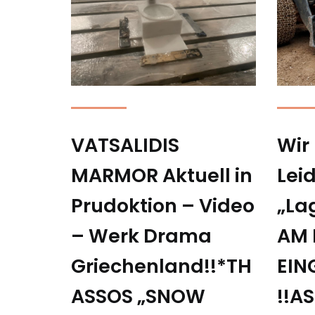
VATSALIDIS
Wir
MARMOR Aktuell in
Lei
Prudoktion – Video
„Lag
– Werk Drama
AM 
Griechenland!!*TH
EIN
ASSOS „SNOW
!!A