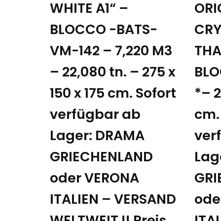
WHITE A1“ –
ORI
BLOCCO -BATS-
CRY
VM-142 – 7,220 M3
THA
– 22,080 tn. – 275 x
BLO
150 x 175 cm. Sofort
*– 2
verfügbar ab
cm.
Lager: DRAMA
ver
GRIECHENLAND
Lag
oder VERONA
GRI
ITALIEN – VERSAND
ode
WELTWEIT !! Preis
ITA