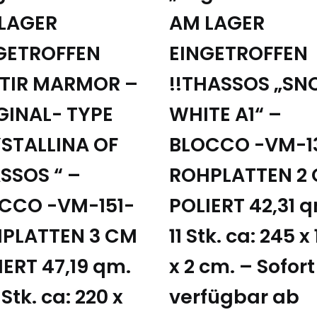
LAGER
AM LAGER
GETROFFEN
EINGETROFFEN
STIR MARMOR –
!!THASSOS „S
GINAL- TYPE
WHITE A1“ –
STALLINA OF
BLOCCO -VM-1
SSOS “ –
ROHPLATTEN 2
CCO -VM-151-
POLIERT 42,31 q
PLATTEN 3 CM
11 Stk. ca: 245 x
IERT 47,19 qm.
x 2 cm. – Sofort
 Stk. ca: 220 x
verfügbar ab