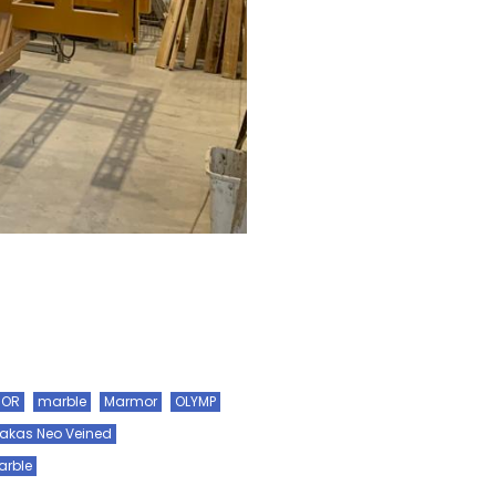
MOR
marble
Marmor
OLYMP
lakas Neo Veined
arble