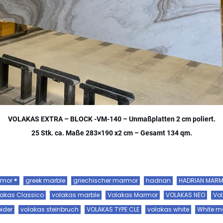
VOLAKAS EXTRA – BLOCK -VM-140 – Unmaßplatten 2 cm poliert.
25 Stk. ca. Maße 283×190 x2 cm – Gesamt 134 qm.
mor ®
greek marble
griechischer marmor
hadrian
HADRIAN MAR
lakas Classico
volakas marble
Volakas Marmor
VOLAKAS NEO
Vo
ider
volakas steinbruch
VOLAKAS TYPE CLE
volakas white
White m