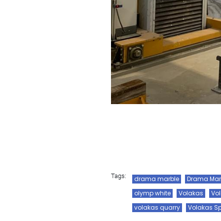
Tags:
drama marble
Drama Mar
olymp white
Volakas
Vo
volakas quarry
Volakas Sp