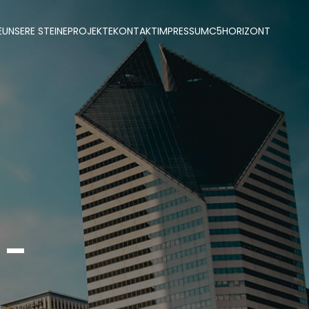
E
UNSERE STEINE
PROJEKTE
KONTAKT
IMPRESSUM
C5
HORIZONT
 –