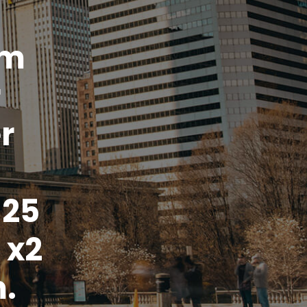
cm
r
r
 25
 x2
.