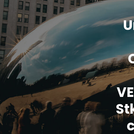
U
VE
St