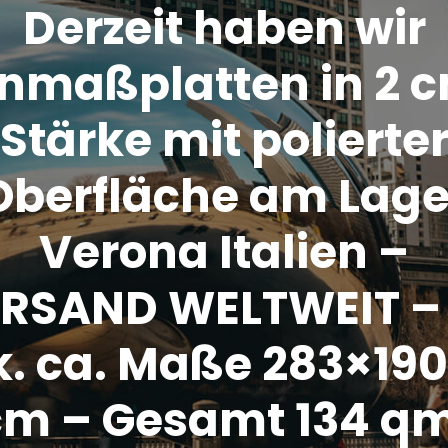
Derzeit haben wir
nmaßplatten in 2 
Stärke mit polierte
Oberfläche am Lage
Verona Italien –
RSAND WELTWEIT –
k. ca. Maße 283×190
cm – Gesamt 134 qm