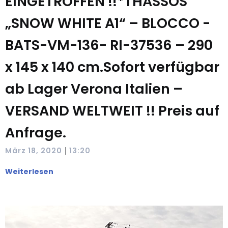
EINGETROFFEN !!*THASSOS
„SNOW WHITE A1“ – BLOCCO -
BATS-VM-136- RI-37536 – 290
x 145 x 140 cm.Sofort verfügbar
ab Lager Verona Italien –
VERSAND WELTWEIT !! Preis auf
Anfrage.
|
März 18, 2020
13:20
Weiterlesen