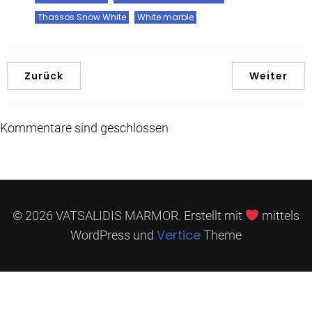
Thassos Snow White
White marble
Zurück
Weiter
Kommentare sind geschlossen
© 2026 VATSALIDIS MARMOR. Erstellt mit
mittels
Vertice
WordPress und
Theme