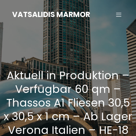
Zum
Inhalt
VATSALIDIS MARMOR
springen
Aktuell in Produktion –
Verfügbar 60 qm –
Thassos A1 Fliesen 30,5
x 30,5 x 1 cm – Ab Lager
Verona Italien – HE-18