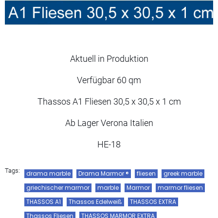
Aktuell in Produktion
Verfügbar 60 qm
Thassos A1 Fliesen 30,5 x 30,5 x 1 cm
Ab Lager Verona Italien
HE-18
Tags:
drama marble
Drama Marmor ®
fliesen
greek marble
griechischer marmor
marble
Marmor
marmor fliesen
THASSOS A1
Thassos Edelweiß
THASSOS EXTRA
Thassos Fliesen
THASSOS MARMOR EXTRA