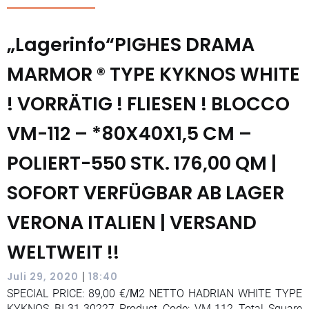
„Lagerinfo“PIGHES DRAMA
MARMOR ® TYPE KYKNOS WHITE
! VORRÄTIG ! FLIESEN ! BLOCCO
VM-112 – *80X40X1,5 CM –
POLIERT-550 STK. 176,00 QM |
SOFORT VERFÜGBAR AB LAGER
VERONA ITALIEN | VERSAND
WELTWEIT !!
|
Juli 29, 2020
18:40
SPECIAL PRICE: 89,00 €/Μ2 NETTO HADRIAN WHITE TYPE
KYKNOS BI-31-30227 Product Code: VM-112 Total Square