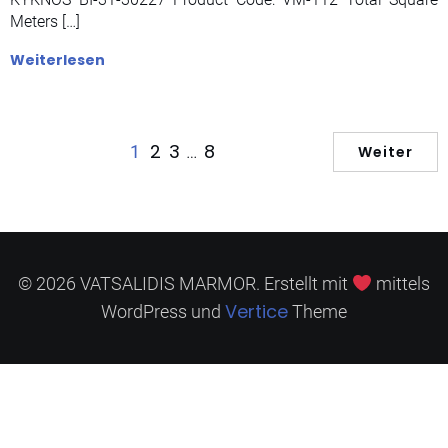
Meters […]
Weiterlesen
2
3
8
1
…
Weiter
© 2026 VATSALIDIS MARMOR. Erstellt mit
mittels
Vertice
WordPress und
Theme