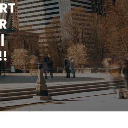
ORT
R
|
!!