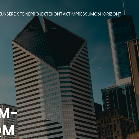
E
UNSERE STEINE
PROJEKTE
KONTAKT
IMPRESSUM
C5
HORIZONT
VM-
 QM