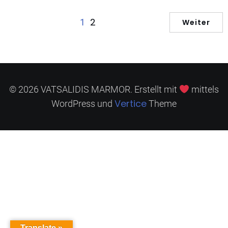
2
1
Weiter
© 2026 VATSALIDIS MARMOR. Erstellt mit
mittels
Vertice
WordPress und
Theme
Translate »