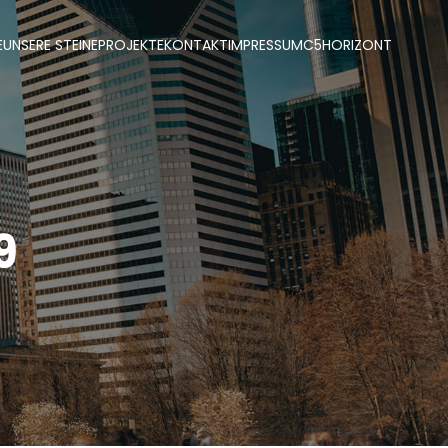
E
UNSERE STEINE
PROJEKTE
KONTAKT
IMPRESSUM
C5
HORIZONT
9