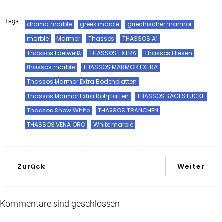
Tags:
drama marble
greek marble
griechischer marmor
marble
Marmor
Thassos
THASSOS A1
Thassos Edelweiß
THASSOS EXTRA
Thassos Fliesen
thassos marble
THASSOS MARMOR EXTRA
Thassos Marmor Extra Bodenplatten
Thassos Marmor Extra Rohplatten
THASSOS SÄGESTÜCKE
Thassos Snow White
THASSOS TRANCHEN
THASSOS VENA ORO
White marble
Zurück
Weiter
Kommentare sind geschlossen