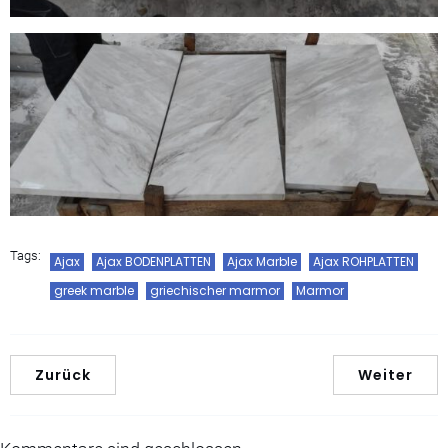
Tags:
Ajax
Ajax BODENPLATTEN
Ajax Marble
Ajax ROHPLATTEN
greek marble
griechischer marmor
Marmor
Zurück
Weiter