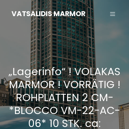
Zum
Inhalt
VATSALIDIS MARMOR
springen
„Lagerinfo“ ! VOLAKAS
MARMOR ! VORRÄTIG !
ROHPLATTEN 2 CM-
*BLOCCO VM-22-AC-
06* 10 STK. ca: