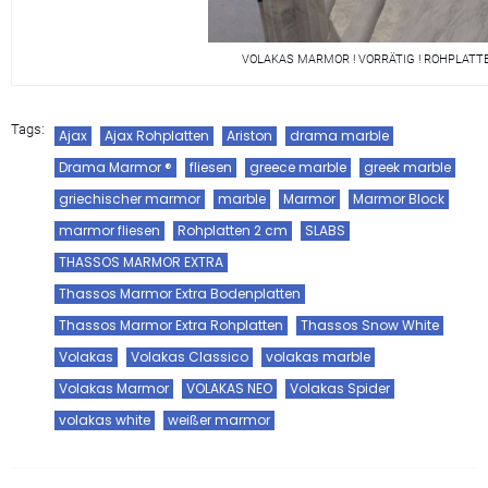
VOLAKAS MARMOR ! VORRÄTIG ! ROHPLATTE
Tags:
Ajax
Ajax Rohplatten
Ariston
drama marble
Drama Marmor ®
fliesen
greece marble
greek marble
griechischer marmor
marble
Marmor
Marmor Block
marmor fliesen
Rohplatten 2 cm
SLABS
THASSOS MARMOR EXTRA
Thassos Marmor Extra Bodenplatten
Thassos Marmor Extra Rohplatten
Thassos Snow White
Volakas
Volakas Classico
volakas marble
Volakas Marmor
VOLAKAS NEO
Volakas Spider
volakas white
weißer marmor